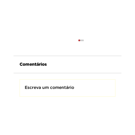
Comentários
Escreva um comentário
AMEBRASIL presta homenagem aos
Bombeiros Militares do Brasil,
homens e mulheres que fazem da
coragem uma missão e da proteção
à vida o seu maior compromisso.