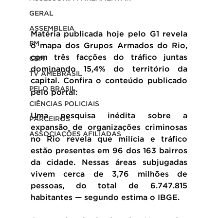
GERAL
ASSEMBLEIA
Matéria publicada hoje pelo G1 revela 
PM
o mapa dos Grupos Armados do Rio, 
com três facções do tráfico juntas 
CBM
dominando 15,4% do território da 
TV AMEBRASIL
capital. Confira o conteúdo publicado 
PELO BRASIL
pelo portal:
CIÊNCIAS POLICIAIS
Uma pesquisa inédita sobre a 
PARCEIROS
expansão de organizações criminosas 
ASSOCIAÇÕES AFILIADAS
no Rio revela que milícia e tráfico 
estão presentes em 96 dos 163 bairros 
da cidade. Nessas áreas subjugadas 
vivem cerca de 3,76 milhões de 
pessoas, do total de 6.747.815 
habitantes — segundo estima o IBGE.