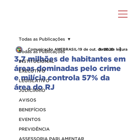
Todas as Publicações
Comunicação AMEBRASIL
19 de out. de 2020
2 min de leitura
Todas as Publicações
3,7 milhões de habitantes em
INSTITUCIONAL
áreas dominadas pelo crime
EXECUTIVO
e milícia controla 57% da
LEGISLATIVO
área do RJ
JUDICIÁRIO
AVISOS
BENEFÍCIOS
EVENTOS
PREVIDÊNCIA
ASSESSORIA PARLAMENTAR