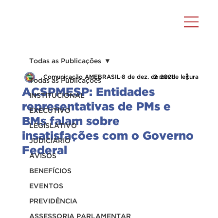
Todas as Publicações
Comunicação AMEBRASIL
8 de dez. de 2021
2 min de leitura
Todas as Publicações
ACSPMESP: Entidades
INSTITUCIONAL
representativas de PMs e
EXECUTIVO
BMs falam sobre
LEGISLATIVO
insatisfações com o Governo
JUDICIÁRIO
Federal
AVISOS
BENEFÍCIOS
EVENTOS
PREVIDÊNCIA
ASSESSORIA PARLAMENTAR