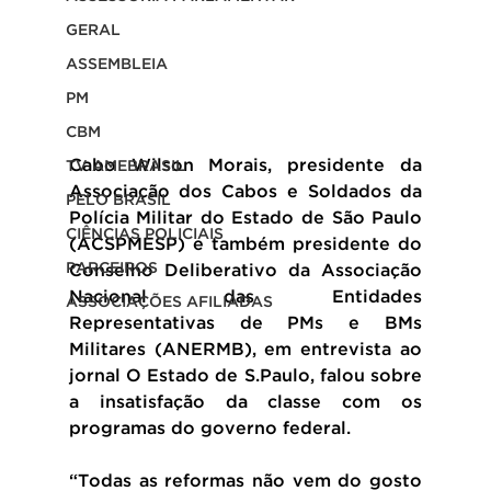
GERAL
ASSEMBLEIA
PM
CBM
Cabo Wilson Morais, presidente da 
TV AMEBRASIL
Associação dos Cabos e Soldados da 
PELO BRASIL
Polícia Militar do Estado de São Paulo 
CIÊNCIAS POLICIAIS
(ACSPMESP) e também presidente do 
PARCEIROS
Conselho Deliberativo da Associação 
Nacional das Entidades 
ASSOCIAÇÕES AFILIADAS
Representativas de PMs e BMs 
Militares (ANERMB), em entrevista ao 
jornal O Estado de S.Paulo, falou sobre 
a insatisfação da classe com os 
programas do governo federal.
“Todas as reformas não vem do gosto 