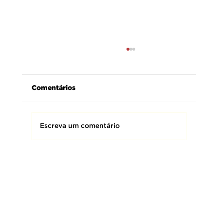
Comentários
Escreva um comentário
AMEBRASIL presta homenagem aos
Bombeiros Militares do Brasil,
homens e mulheres que fazem da
coragem uma missão e da proteção
à vida o seu maior compromisso.