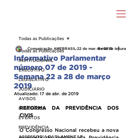
Todas as Publicações
Comunicação AMEBRASIL
22 de mar. de 2019
8 min de leitura
Todas as Publicações
Informativo Parlamentar
INSTITUCIONAL
número 07 de 2019 -
EXECUTIVO
Semana 22 a 28 de março
LEGISLATIVO
2019
JUDICIÁRIO
Atualizado:
17 de abr. de 2019
AVISOS
REFORMA DA PREVIDÊNCIA DOS 
BENEFÍCIOS
CIVIS
EVENTOS
PREVIDÊNCIA
O Congresso Nacional recebeu a nova 
ASSESSORIA PARLAMENTAR
proposta de reforma da Previdência 