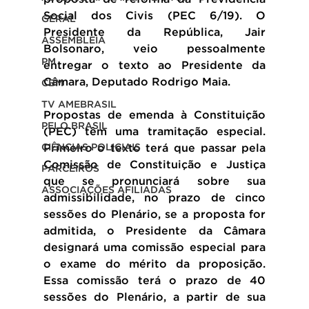
Social dos Civis (PEC 6/19). O 
GERAL
Presidente da República, Jair 
ASSEMBLEIA
Bolsonaro, veio pessoalmente 
PM
entregar o texto ao Presidente da 
Câmara, Deputado Rodrigo Maia.
CBM
TV AMEBRASIL
Propostas de emenda à Constituição 
PELO BRASIL
(PEC) têm uma tramitação especial. 
CIÊNCIAS POLICIAIS
Primeiro o texto terá que passar pela 
Comissão de Constituição e Justiça 
PARCEIROS
que se pronunciará sobre sua 
ASSOCIAÇÕES AFILIADAS
admissibilidade, no prazo de cinco 
sessões do Plenário, se a proposta for 
admitida, o Presidente da Câmara 
designará uma comissão especial para 
o exame do mérito da proposição. 
Essa comissão terá o prazo de 40 
sessões do Plenário, a partir de sua 