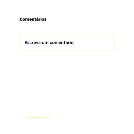
Comentários
Escreva um comentário
AMEBRASIL se posiciona contra o PL
667: “É inadmissível transferir o
policiamento ostensivo da PM às
Guardas Municipais”, afirma Coronel
Miller
© 2025. Feito pela Agência EIXO