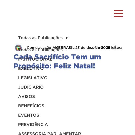
Todas as Publicações
Comunicação AMEBRASIL
23 de dez. de 2025
1 min de leitura
Todas as Publicações
Cada Sacrifício Tem um
INSTITUCIONAL
Propósito: Feliz Natal!
EXECUTIVO
LEGISLATIVO
JUDICIÁRIO
AVISOS
BENEFÍCIOS
EVENTOS
PREVIDÊNCIA
ASSESSORIA PARLAMENTAR