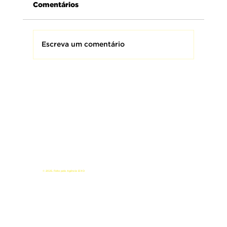
Comentários
Escreva um comentário
AMEBRASIL presta homenagem aos
Bombeiros Militares do Brasil,
homens e mulheres que fazem da
coragem uma missão e da proteção
à vida o seu maior compromisso.
© 2025. Feito pela Agência EIXO