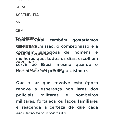
GERAL
ASSEMBLEIA
PM
CBM
TV AMEBRASIL
Neste Natal, também gostaríamos 
celebrar a missão, o compromisso e a 
PELO BRASIL
coragem silenciosa de homens e 
CIÊNCIAS POLICIAIS
mulheres que, todos os dias, escolhem 
PARCEIROS
servir ao Brasil mesmo quando o 
ASSOCIAÇÕES AFILIADAS
descanso é um privilégio distante.
Que a luz que envolve esta época 
renove a esperança nos lares dos 
policiais militares e bombeiros 
militares, fortaleça os laços familiares 
e reacenda a certeza de que cada 
sacrifício tem propósito.