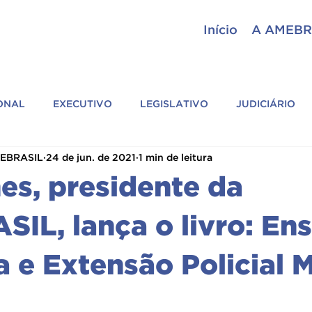
Início
A AMEBR
IONAL
EXECUTIVO
LEGISLATIVO
JUDICIÁRIO
MEBRASIL
24 de jun. de 2021
1 min de leitura
ASSESSORIA PARLAMENTAR
GERAL
ASSEMBLEI
es, presidente da
SIL
CIÊNCIAS POLICIAIS
PARCEIROS
ASSOCIAÇÕ
IL, lança o livro: Ens
 e Extensão Policial M