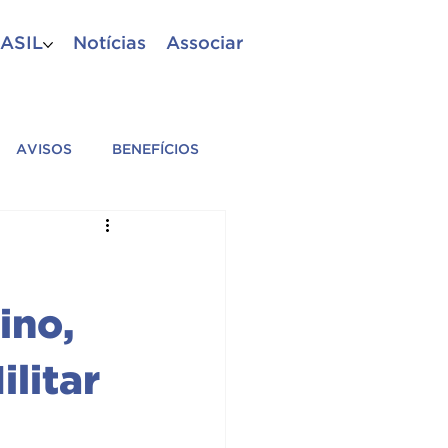
ASIL
Notícias
Associar
AVISOS
BENEFÍCIOS
A
PM
CBM
ES AFILIADAS
ino,
ilitar