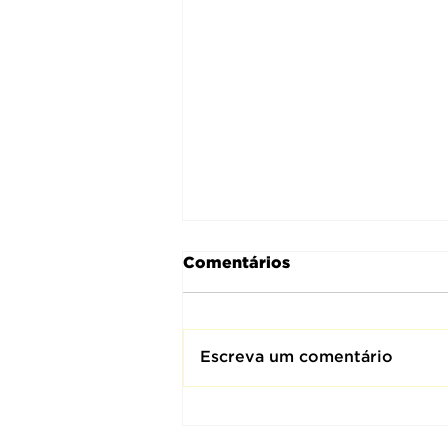
Comentários
Escreva um comentário
Coronel Miler e prefeito
de São José do Rio Preto