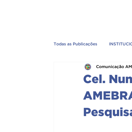
Todas as Publicações
INSTITUC
Comunicação A
EVENTOS
PREVIDÊNCIA
Cel. Nun
TV AMEBRASIL
PELO BRA
AMEBRAS
Pesquisa