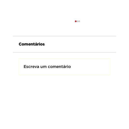
Comentários
Escreva um comentário
AMEBRASIL presta homenagem aos
Bombeiros Militares do Brasil,
homens e mulheres que fazem da
coragem uma missão e da proteção
à vida o seu maior compromisso.