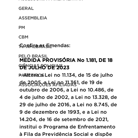
GERAL
ASSEMBLEIA
PM
CBM
Confira as Emendas:
TV AMEBRASIL
PELO BRASIL
MEDIDA PROVISÓRIA No 1.181, DE 18 
CIÊNCIAS POLICIAIS
DE JULHO DE 2023 
- 
Altera a Lei no 11.134, de 15 de julho 
PARCEIROS
de 2005, a Lei no 11.361, de 19 de 
ASSOCIAÇÕES AFILIADAS
outubro de 2006, a Lei no 10.486, de 
4 de julho de 2002, a Lei no 13.328, de 
29 de julho de 2016, a Lei no 8.745, de 
9 de dezembro de 1993, e a Lei no 
14.204, de 16 de setembro de 2021, 
institui o Programa de Enfrentamento 
à Fila da Previdência Social e dispõe 