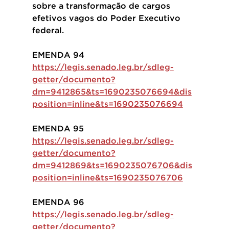
sobre a transformação de cargos 
efetivos vagos do Poder Executivo 
federal. 
EMENDA 94
https://legis.senado.leg.br/sdleg-
getter/documento?
dm=9412865&ts=1690235076694&dis
position=inline&ts=1690235076694
EMENDA 95
https://legis.senado.leg.br/sdleg-
getter/documento?
dm=9412869&ts=1690235076706&dis
position=inline&ts=1690235076706
EMENDA 96
https://legis.senado.leg.br/sdleg-
getter/documento?