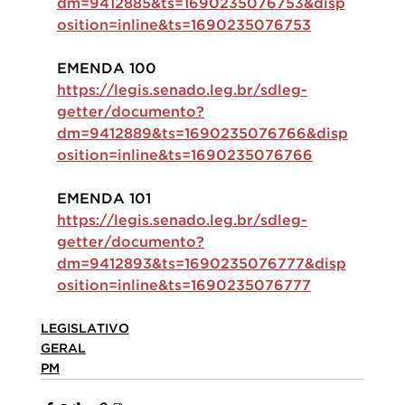
dm=9412885&ts=1690235076753&disp
osition=inline&ts=1690235076753
EMENDA 100
https://legis.senado.leg.br/sdleg-
getter/documento?
dm=9412889&ts=1690235076766&disp
osition=inline&ts=1690235076766
EMENDA 101
https://legis.senado.leg.br/sdleg-
getter/documento?
dm=9412893&ts=1690235076777&disp
osition=inline&ts=1690235076777
LEGISLATIVO
GERAL
PM