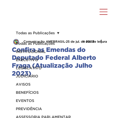
Todas as Publicações
Comunicação AMEBRASIL
25 de jul. de 2023
1 min de leitura
Todas as Publicações
Confira as Emendas do
INSTITUCIONAL
Deputado Federal Alberto
EXECUTIVO
Fraga (Atualização Julho
LEGISLATIVO
2023)
JUDICIÁRIO
AVISOS
BENEFÍCIOS
EVENTOS
PREVIDÊNCIA
ASSESSORIA PARLAMENTAR