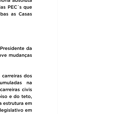
oria absoluta 
as PEC´s que 
bas as Casas 
Presidente da 
ove mudanças 
arreiras dos 
umuladas na 
rreiras civis 
so e do teto, 
a estrutura em 
egislativo em 