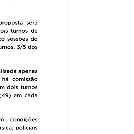
roposta será 
is turnos de 
co sessões do 
rnos, 3/5 dos 
lisada apenas 
 há comissão 
 dois turnos 
(49) em cada 
m condições 
ca, policiais 