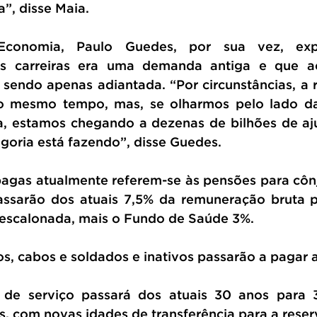
”, disse Maia.
Economia, Paulo Guedes, por sua vez, exp
as carreiras era uma demanda antiga e que ac
 sendo apenas adiantada. “Por circunstâncias, a r
o mesmo tempo, mas, se olharmos pelo lado da 
a, estamos chegando a dezenas de bilhões de aj
goria está fazendo”, disse Guedes.
pagas atualmente referem-se às pensões para cônju
assarão dos atuais 7,5% da remuneração bruta p
escalonada, mais o Fundo de Saúde 3%.
os, cabos e soldados e inativos passarão a pagar a
e serviço passará dos atuais 30 anos para 3
, com novas idades de transferência para a reser