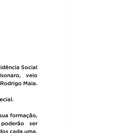
dência Social 
onaro, veio 
 Rodrigo Maia.
cial.
sua formação, 
poderão ser 
dos cada uma, 