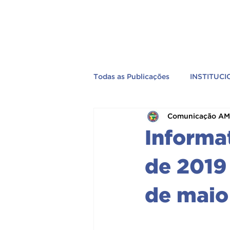
Todas as Publicações
INSTITUC
Comunicação A
EVENTOS
PREVIDÊNCIA
Informa
TV AMEBRASIL
PELO BRA
de 2019
de maio