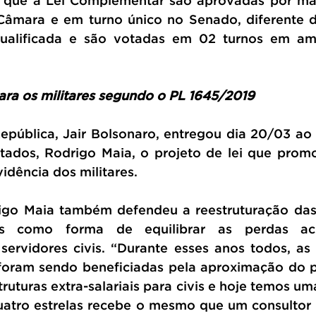
r que a Lei Complementar são aprovadas por mai
Câmara e em turno único no Senado, diferente d
ualificada e são votadas em 02 turnos em am
ara os militares segundo o PL 1645/2019
epública, Jair Bolsonaro, entregou dia 20/03 ao 
ados, Rodrigo Maia, o projeto de lei que prom
idência dos militares.
go Maia também defendeu a reestruturação das c
ais como forma de equilibrar as perdas ac
rvidores civis. “Durante esses anos todos, as ca
foram sendo beneficiadas pela aproximação do pi
truturas extra-salariais para civis e hoje temos um
atro estrelas recebe o mesmo que um consultor l