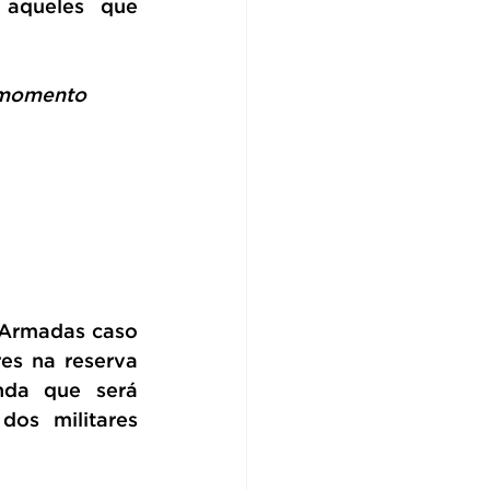
 aqueles que 
 momento 
 Armadas caso 
es na reserva 
nda que será 
os militares 