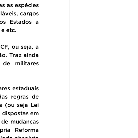
s as espécies 
áveis, cargos 
s Estados a 
e etc.
F, ou seja, a 
. Traz ainda 
de militares 
res estaduais 
as regras de 
 (ou seja Lei 
 dispostas em 
 de mudanças 
ria Reforma 