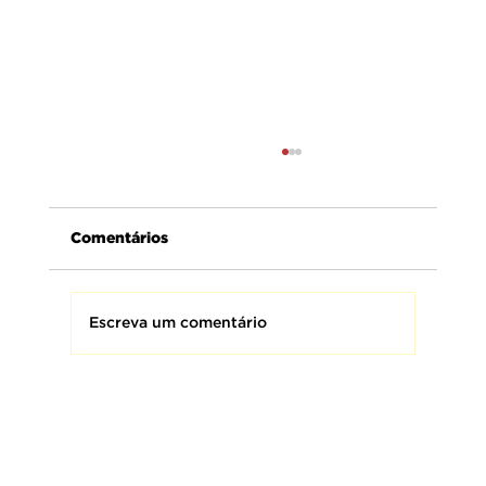
Comentários
Escreva um comentário
AMEBRASIL presta homenagem aos
Bombeiros Militares do Brasil,
homens e mulheres que fazem da
coragem uma missão e da proteção
à vida o seu maior compromisso.