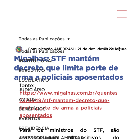
Todas as Publicações
Comunicação AMEBRASIL
21 de dez. de 2022
2 min de leitura
Todas as Publicações
Migalhas: STF mantém
INSTITUCIONAL
decreto que limita porte de
EXECUTIVO
arma a policiais aposentados
LEGISLATIVO
fonte: 
JUDICIÁRIO
https://www.migalhas.com.br/quentes
AVISOS
/378949/stf-mantem-decreto-que-
limita-porte-de-arma-a-policiais-
BENEFÍCIOS
aposentados
EVENTOS
PREVIDÊNCIA
Para os ministros do STF, são 
constitucionais dispositivos do 
ASSESSORIA PARLAMENTAR