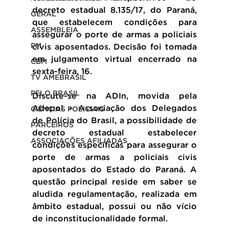
decreto estadual 8.135/17, do Paraná, 
GERAL
que estabelecem condições para 
ASSEMBLEIA
assegurar o porte de armas a policiais 
PM
civis aposentados. Decisão foi tomada 
em julgamento virtual encerrado na 
CBM
sexta-feira, 16.
TV AMEBRASIL
PELO BRASIL
Discute-se na ADIn, movida pela 
Adepol - Associação dos Delegados 
CIÊNCIAS POLICIAIS
de Polícia do Brasil, a possibilidade de 
PARCEIROS
decreto estadual estabelecer 
ASSOCIAÇÕES AFILIADAS
condições específicas para assegurar o 
porte de armas a policiais civis 
aposentados do Estado do Paraná. A 
questão principal reside em saber se 
aludida regulamentação, realizada em 
âmbito estadual, possui ou não vício 
de inconstitucionalidade formal.