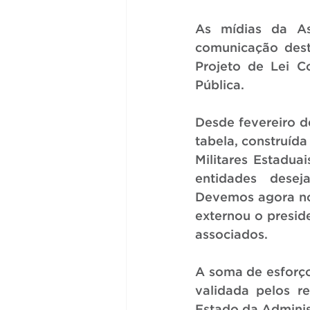
As mídias da As
comunicação dest
Projeto de Lei Co
Pública.
Desde fevereiro d
tabela, construída
Militares Estadua
entidades desej
Devemos agora nos
externou o presid
associados.
A soma de esforço
validada pelos r