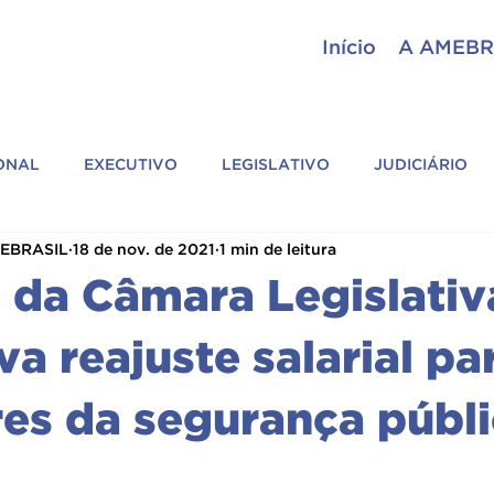
Início
A AMEBR
IONAL
EXECUTIVO
LEGISLATIVO
JUDICIÁRIO
MEBRASIL
18 de nov. de 2021
1 min de leitura
ASSESSORIA PARLAMENTAR
GERAL
ASSEMBLEI
o da Câmara Legislativ
SIL
CIÊNCIAS POLICIAIS
PARCEIROS
ASSOCIAÇÕ
a reajuste salarial pa
res da segurança públ