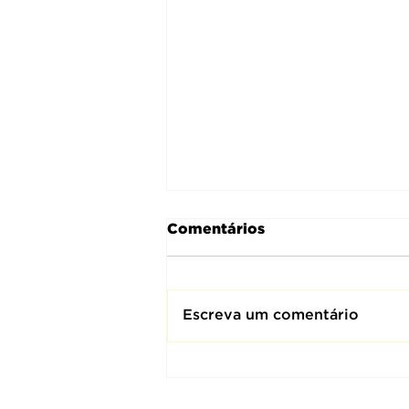
Comentários
Escreva um comentário
Coronel Miler e prefeito
de São José do Rio Preto
apresentam pautas