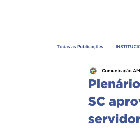
Todas as Publicações
INSTITUC
Comunicação A
EVENTOS
PREVIDÊNCIA
Plenári
TV AMEBRASIL
PELO BRA
SC aprov
servido