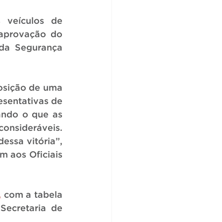
 veículos de 
aprovação do 
da Segurança 
sição de uma 
sentativas de 
ando o que as 
nsideráveis. 
ssa vitória”, 
 aos Oficiais 
,
 com a tabela 
ecretaria de 