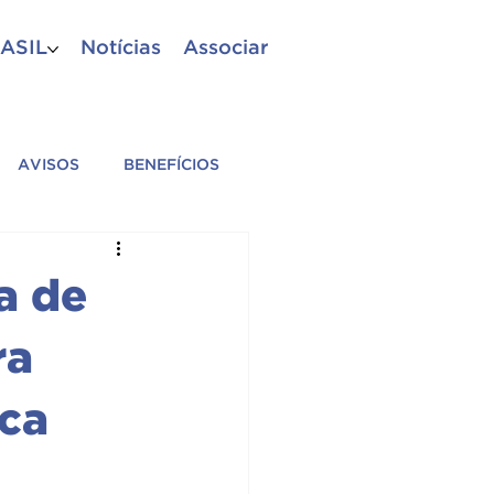
ASIL
Notícias
Associar
AVISOS
BENEFÍCIOS
A
PM
CBM
a de
ES AFILIADAS
ra
ica