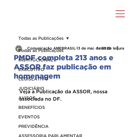
Todas as Publicações
Comunicação AMEBRASIL
13 de mai. de 2022
1 min de leitura
Todas as Publicações
PMDF completa 213 anos e
INSTITUCIONAL
ASSOR faz publicação em
EXECUTIVO
homenagem
LEGISLATIVO
JUDICIÁRIO
Veja a Publicação da ASSOR, nossa 
AVISOS
associada no DF.
BENEFÍCIOS
EVENTOS
PREVIDÊNCIA
ASSESSORIA PARLAMENTAR