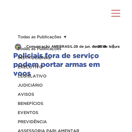
Todas as Publicações
Comunicação AMEBRASIL
28 de jun. de 2019
1 min de leitura
Todas as Publicações
Policiais fora de serviço
INSTITUCIONAL
podem portar armas em
EXECUTIVO
voos
LEGISLATIVO
JUDICIÁRIO
AVISOS
BENEFÍCIOS
EVENTOS
PREVIDÊNCIA
ASSESSORIA PARLAMENTAR