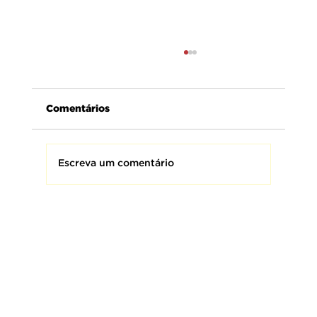
Comentários
Escreva um comentário
AMEBRASIL presta homenagem aos
Bombeiros Militares do Brasil,
homens e mulheres que fazem da
coragem uma missão e da proteção
à vida o seu maior compromisso.