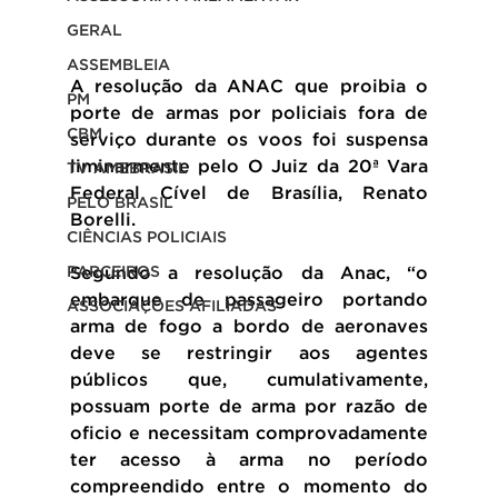
GERAL
ASSEMBLEIA
A resolução da ANAC que proibia o 
PM
porte de armas por policiais fora de 
CBM
serviço durante os voos foi suspensa 
liminarmente pelo O Juiz da 20ª Vara 
TV AMEBRASIL
Federal Cível de Brasília, Renato 
PELO BRASIL
Borelli.
CIÊNCIAS POLICIAIS
Segundo a resolução da Anac, “o 
PARCEIROS
embarque de passageiro portando 
ASSOCIAÇÕES AFILIADAS
arma de fogo a bordo de aeronaves 
deve se restringir aos agentes 
públicos que, cumulativamente, 
possuam porte de arma por razão de 
oficio e necessitam comprovadamente 
ter acesso à arma no período 
compreendido entre o momento do 