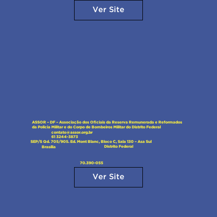
Ver Site
ASSOR – DF – Associação dos Oficiais da Reserva Remunerada e Reformados
da Policia Militar e do Corpo de Bombeiros Militar do Distrito Federal
contato@assor.org.br
61 3244-3873
SEP/S Qd. 705/905. Ed. Mont Blanc, Bloco C, Sala 130 – Asa Sul
Distrito Federal
Brasília
70.390-055
Ver Site