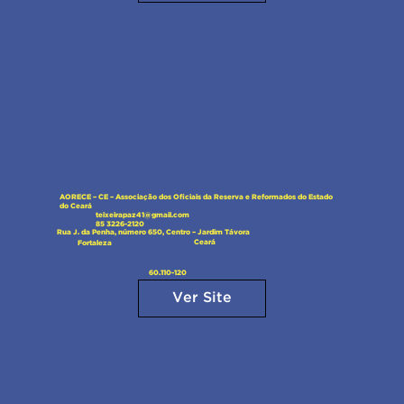
AORECE – CE – Associação dos Oficiais da Reserva e Reformados do Estado
do Ceará
teixeirapaz41@gmail.com
85 3226-2120
Rua J. da Penha, número 650, Centro – Jardim Távora
Ceará
Fortaleza
60.110-120
Ver Site