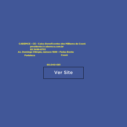
CABEMCE – CE – Caixa Beneficentes dos Militares do Ceará
presidente@cabemce.com.br
85 3488-8701
Av. Domingo Olímpio, número 1589 – Farias Bento
Ceará
Fortaleza
60.040-081
Ver Site