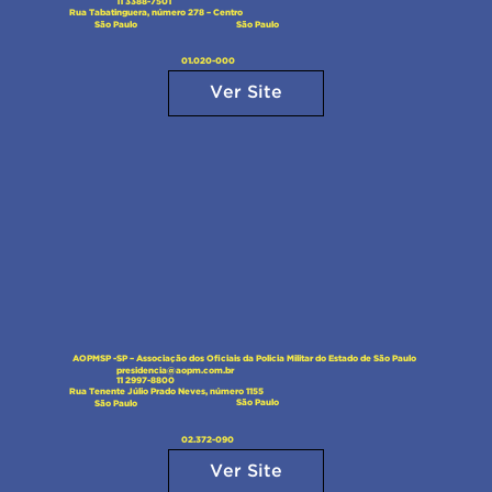
11 3388-7501
Rua Tabatinguera, número 278 – Centro
São Paulo
São Paulo
01.020-000
Ver Site
AOPMSP -SP – Associação dos Oficiais da Policia Militar do Estado de São Paulo
presidencia@aopm.com.br
11 2997-8800
Rua Tenente Júlio Prado Neves, número 1155
São Paulo
São Paulo
02.372-090
Ver Site