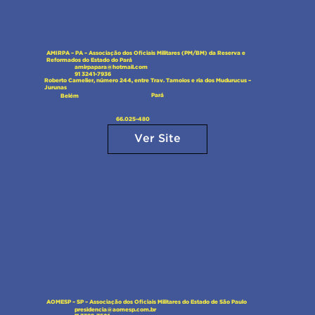
AMIRPA – PA – Associação dos Oficiais Militares (PM/BM) da Reserva e
Reformados do Estado do Pará
amirpapara@hotmail.com
91 3241-7936
Roberto Camelier, número 244, entre Trav. Tamoios e ria dos Mudurucus –
Jurunas
Pará
Belém
66.025-480
Ver Site
AOMESP – SP – Associação dos Oficiais Militares do Estado de São Paulo
presidencia@aomesp.com.br