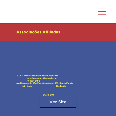
Associações Afiliadas
ACS – Associação dos Cabos e Soldados
acs.financeiro@hotmail.com
11 3871-8100
Av. Marques de São Vicente, número 531 – Barra Funda
São Paulo
São Paulo
01.139-001
Ver Site