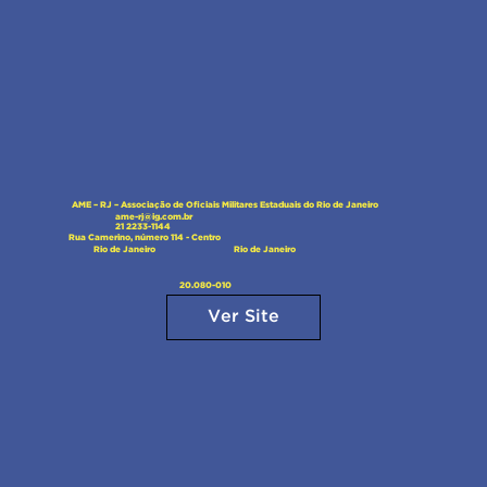
AME – RJ – Associação de Oficiais Militares Estaduais do Rio de Janeiro
ame-rj@ig.com.br
21 2233-1144
Rua Camerino, número 114 - Centro
Rio de Janeiro
Rio de Janeiro
20.080-010
Ver Site