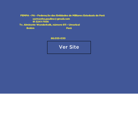
FEMPA – PA – Federação das Entidades de Militares Estaduais do Pará
sarmanho.paulino@gmail.com
91 3241-7936
Tv. Almirante Wanderkolk, número 811 – Umarizal
Pará
Belém
66.055-030
Ver Site