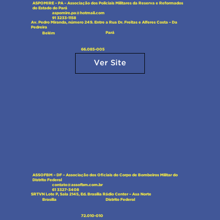
ASPOMIRE – PA – Associação dos Policiais Militares da Reserva e Reformados
do Estado do Pará
aspomire.pa@hotmail.com
91 3233-1158
Av. Pedro Miranda, número 249. Entre a Rua Dr. Freitas e Alferes Costa – Da
Pedreira
Pará
Belém
66.085-005
Ver Site
ASSOFBM – DF – Associação dos Oficiais do Corpo de Bombeiros Militar do
Distrito Federal
contato@assofbm.com.br
61 3327-3408
SRTVN Lote P, Sala 2145, Ed. Brasília Rádio Center – Asa Norte
Distrito Federal
Brasília
72.010-010