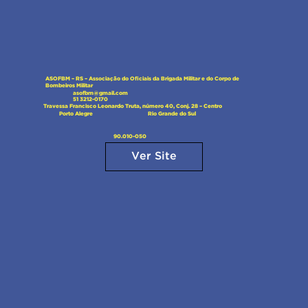
ASOFBM – RS – Associação do Oficiais da Brigada Militar e do Corpo de
Bombeiros Militar
asofbm@gmail.com
51 3212-0170
Travessa Francisco Leonardo Truta, número 40, Conj. 28 – Centro
Rio Grande do Sul
Porto Alegre
90.010-050
Ver Site