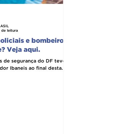
ASIL
 de leitura
policiais e bombeiros
e? Veja aqui.
as de segurança do DF teve a
r Ibaneis ao final desta...