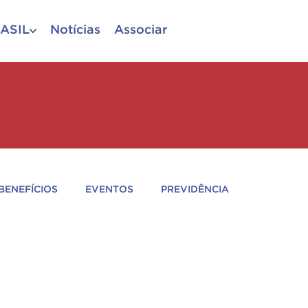
ASIL
Notícias
Associar
BENEFÍCIOS
EVENTOS
PREVIDÊNCIA
O BRASIL
CIÊNCIAS POLICIAIS
PARCEIROS