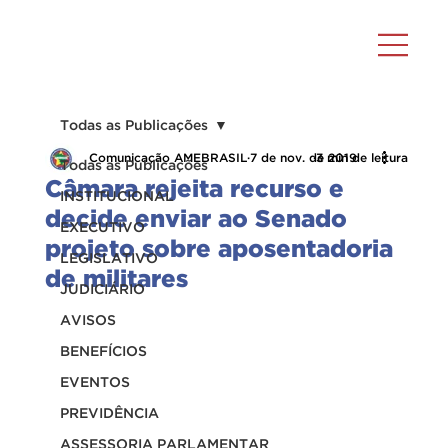
Todas as Publicações
Comunicação AMEBRASIL
7 de nov. de 2019
3 min de leitura
Todas as Publicações
Câmara rejeita recurso e
INSTITUCIONAL
decide enviar ao Senado
EXECUTIVO
projeto sobre aposentadoria
LEGISLATIVO
de militares
JUDICIÁRIO
AVISOS
BENEFÍCIOS
EVENTOS
PREVIDÊNCIA
ASSESSORIA PARLAMENTAR