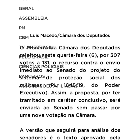
GERAL
ASSEMBLEIA
PM
Luis Macedo/Câmara dos Deputados
CBM
O Plenário da Câmara dos Deputados 
TV AMEBRASIL
rejeitou nesta quarta-feira (6), por 307 
PELO BRASIL
votos a 131, o recurso contra o envio 
CIÊNCIAS POLICIAIS
imediato ao Senado do projeto do 
PARCEIROS
sistema de proteção social dos 
militares (PL 1645/19, do Poder 
ASSOCIAÇÕES AFILIADAS
Executivo). Assim, a proposta, por ter 
tramitado em caráter conclusivo, será 
enviada ao Senado sem passar por 
uma nova votação na Câmara.
A versão que seguirá para análise dos 
senadores é o texto aprovado pela 