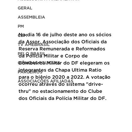
GERAL
ASSEMBLEIA
PM
No dia 16 de julho deste ano os sócios 
CBM
da Assor, Associação dos Oficiais da 
TV AMEBRASIL
Reserva Remunerada e Reformados 
PELO BRASIL
da Polícia Militar e Corpo de 
Bombeiros Militar do DF elegeram os 
CIÊNCIAS POLICIAIS
integrantes da Chapa Ultima Ratio 
PARCEIROS
para o biênio 2020 a 2022. A votação 
ASSOCIAÇÕES AFILIADAS
ocorreu através do sistema "drive-
thru" no estacionamento do Clube 
dos Oficiais da Polícia Militar do DF.