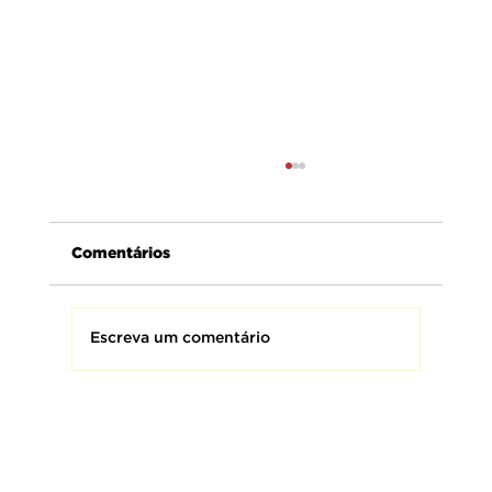
Comentários
Escreva um comentário
AMEBRASIL presta homenagem aos
Bombeiros Militares do Brasil,
homens e mulheres que fazem da
coragem uma missão e da proteção