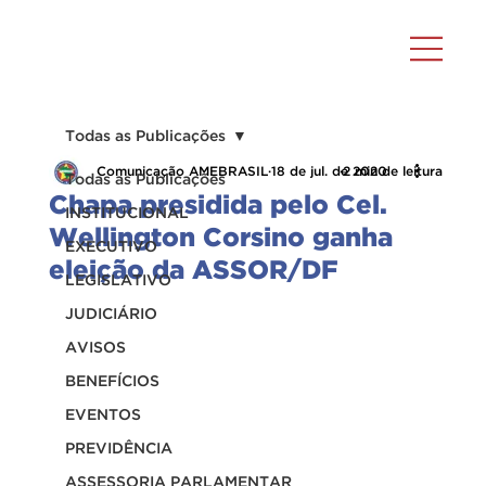
Todas as Publicações
Comunicação AMEBRASIL
18 de jul. de 2020
2 min de leitura
Todas as Publicações
Chapa presidida pelo Cel.
INSTITUCIONAL
Wellington Corsino ganha
EXECUTIVO
eleição da ASSOR/DF
LEGISLATIVO
JUDICIÁRIO
AVISOS
BENEFÍCIOS
EVENTOS
PREVIDÊNCIA
ASSESSORIA PARLAMENTAR