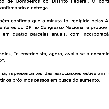
po de Bombeiros do Distrito Federal. O porta
confirmando a entrega.
ém confirma que a minuta foi redigida pelas As
mentares do DF no Congresso Nacional e propõe 
% em quatro parcelas anuais, com incorporaçã
 
les, "o emedebista, agora, avalia se a encamin
o". 
ã, representantes das associações estiveram re
utir os próximos passos em busca do aumento.