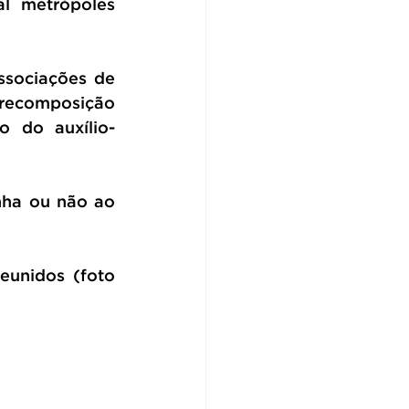
l metrópoles 
sociações de 
recomposição 
o do auxílio-
ha ou não ao 
unidos (foto 