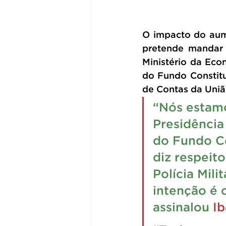
O impacto do aume
pretende mandar 
Ministério da Eco
do Fundo Constitu
de Contas da União
“Nós estamo
Presidência
do Fundo Co
diz respeito
Polícia Mil
intenção é 
assinalou
 I