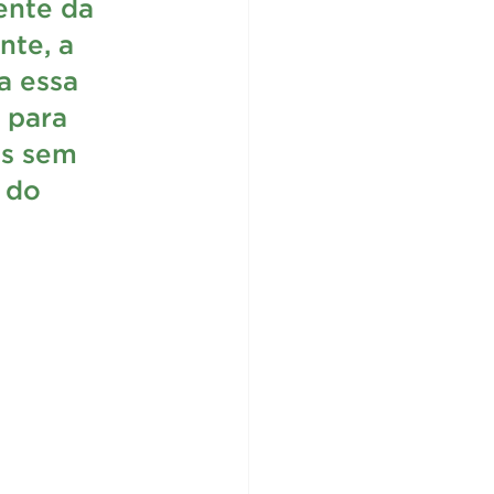
nte da 
te, a 
a essa 
 para 
os sem 
 do 