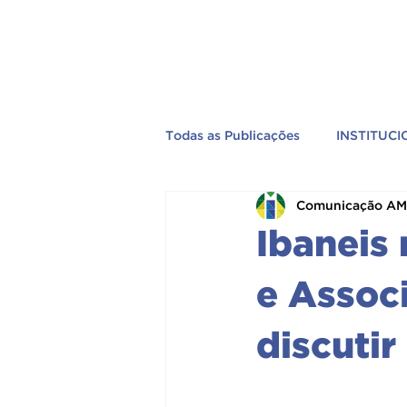
Todas as Publicações
INSTITUC
Comunicação A
EVENTOS
PREVIDÊNCIA
Ibaneis
TV AMEBRASIL
PELO BRA
e Assoc
discuti