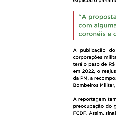
explicou o parlam
“A proposta
com algumas
coronéis e 
A publicação do
corporações milit
terá o peso de R$
em 2022, o reajus
da PM, a recompos
Bombeiros Militar
A reportagem tam
preocupação do go
FCDF. Assim, sinal