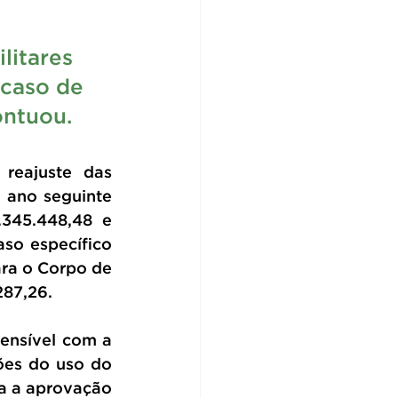
itares 
 caso de 
ontuou.
eajuste das 
 ano seguinte 
345.448,48  e 
so específico 
ra o Corpo de 
287,26.
nsível com a 
ões do uso do 
a a aprovação 