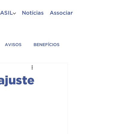
ASIL
Notícias
Associar
AVISOS
BENEFÍCIOS
A
PM
CBM
ajuste
ES AFILIADAS