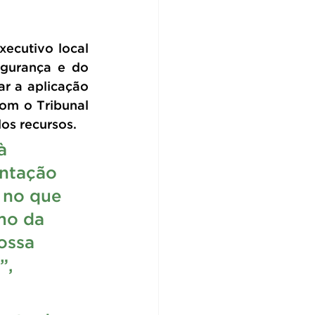
ecutivo local 
gurança e do 
 a aplicação 
om o Tribunal 
os recursos. 
à 
ntação 
 no que 
mo da 
ossa 
”, 