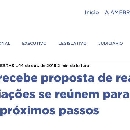
Início
A AMEBR
IONAL
EXECUTIVO
LEGISLATIVO
JUDICIÁRIO
MEBRASIL
14 de out. de 2019
2 min de leitura
ASSESSORIA PARLAMENTAR
GERAL
ASSEMBLEI
 recebe proposta de re
SIL
CIÊNCIAS POLICIAIS
PARCEIROS
ASSOCIAÇÕ
iações se reúnem para
r próximos passos