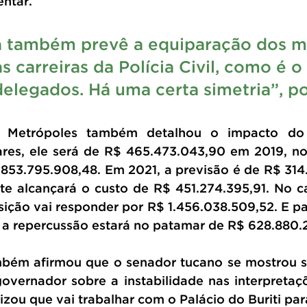
entar.
 também prevê a equiparação dos mil
 carreiras da Polícia Civil, como é o
delegados. Há uma certa simetria”, p
 Metrópoles também detalhou o impacto do r
ares, ele será de R$ 465.473.043,90 em 2019, no
 853.795.908,48. Em 2021, a previsão é de R$ 314.
te alcançará o custo de R$ 451.274.395,91. No ca
ição vai responder por R$ 1.456.038.509,52. E pa
, a repercussão estará no patamar de R$ 628.880.
bém afirmou que o senador tucano se mostrou se
vernador sobre a instabilidade nas interpretaç
izou que vai trabalhar com o Palácio do Buriti par