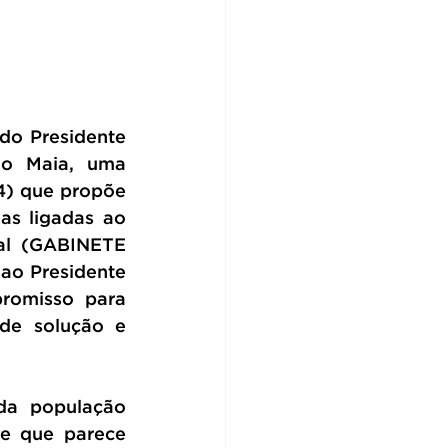
do Presidente 
o Maia, uma 
4) que propõe 
as ligadas ao 
al (GABINETE 
o Presidente 
omisso para 
de solução e 
a população 
e que parece 