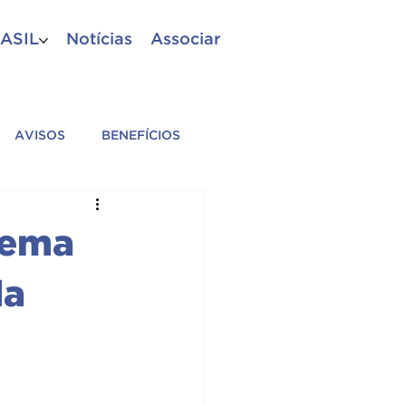
ASIL
Notícias
Associar
AVISOS
BENEFÍCIOS
A
PM
CBM
 tema
ES AFILIADAS
da