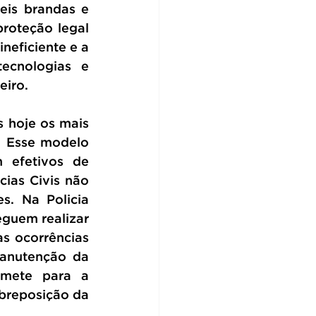
eis brandas e 
roteção legal 
eficiente e a 
cnologias e 
eiro.
 hoje os mais 
. Esse modelo 
 efetivos de 
ias Civis não 
. Na Policia 
guem realizar 
 ocorrências 
manutenção da 
emete para a 
breposição da 