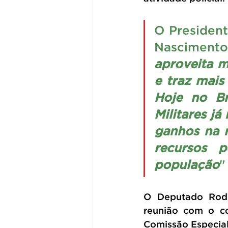
O President
Nascimento
aproveita m
e traz mais
Hoje no Br
Militares j
ganhos na r
recursos 
população
"
O Deputado Rodr
reunião com o co
Comissão Especial