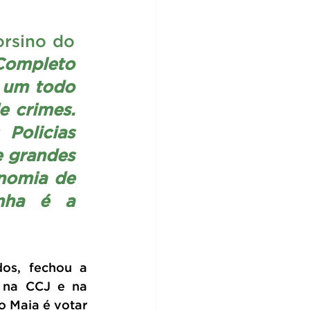
rsino do 
ompleto 
 um todo 
 crimes. 
Policias 
 grandes 
nomia de 
nha é a 
s, fechou a 
 na CCJ e na 
 Maia é votar 