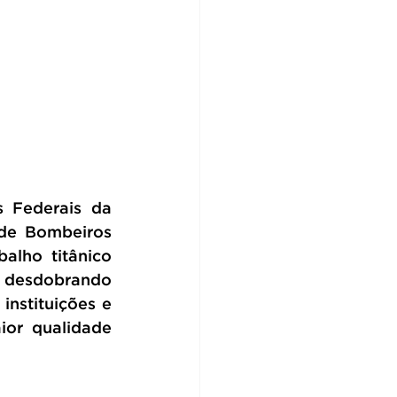
 Federais da 
de Bombeiros 
alho titânico 
e desdobrando 
nstituições e 
or qualidade 