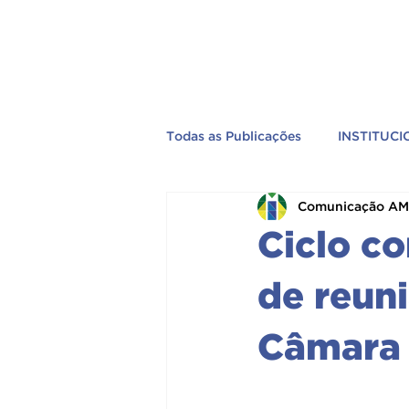
Todas as Publicações
INSTITUC
Comunicação A
EVENTOS
PREVIDÊNCIA
Ciclo co
TV AMEBRASIL
PELO BRA
de reun
Câmara