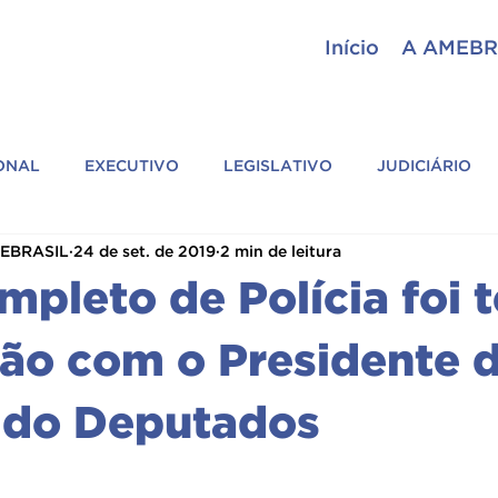
Início
A AMEBR
IONAL
EXECUTIVO
LEGISLATIVO
JUDICIÁRIO
MEBRASIL
24 de set. de 2019
2 min de leitura
ASSESSORIA PARLAMENTAR
GERAL
ASSEMBLEI
mpleto de Polícia foi
SIL
CIÊNCIAS POLICIAIS
PARCEIROS
ASSOCIAÇÕ
ião com o Presidente 
 do Deputados