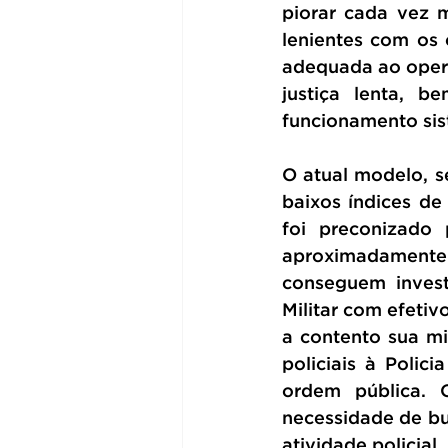
piorar cada vez m
lenientes com os c
adequada ao operad
justiça lenta, 
funcionamento sist
O atual modelo, s
baixos índices de
foi preconizado 
aproximadamente 1
conseguem invest
Militar com efeti
a contento sua m
policiais à Polic
ordem pública. O
necessidade de bu
atividade policial.