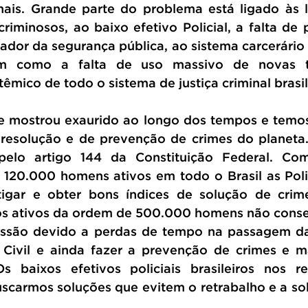
ais. Grande parte do problema está ligado às l
riminosos, ao baixo efetivo Policial, a falta de p
or da segurança pública, ao sistema carcerário in
bem como a falta de uso massivo de novas te
êmico de todo o sistema de justiça criminal brasil
e mostrou exaurido ao longo dos tempos e temos
 resolução e de prevenção de crimes do planeta
pelo artigo 144 da Constituição Federal. Com
20.000 homens ativos em todo o Brasil as Polic
igar e obter bons índices de solução de crimes
vos ativos da ordem de 500.000 homens não conse
issão devido a perdas de tempo na passagem das
ia Civil e ainda fazer a prevenção de crimes e 
s baixos efetivos policiais brasileiros nos r
scarmos soluções que evitem o retrabalho e a so