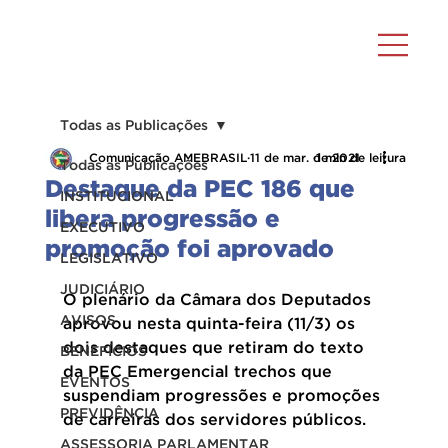
Todas as Publicações
Comunicação AMEBRASIL
11 de mar. de 2021
1 min de leitura
Todas as Publicações
Destaque da PEC 186 que
INSTITUCIONAL
libera progressão e
EXECUTIVO
promoção foi aprovado
LEGISLATIVO
JUDICIÁRIO
O plenário da Câmara dos Deputados 
AVISOS
aprovou nesta quinta-feira (11/3) os 
dois destaques que retiram do texto 
BENEFÍCIOS
da PEC Emergencial trechos que 
EVENTOS
suspendiam progressões e promoções 
PREVIDÊNCIA
de carreiras dos servidores públicos.
ASSESSORIA PARLAMENTAR