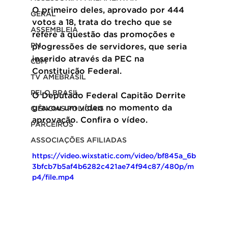
O primeiro deles, aprovado por 444 
GERAL
votos a 18, trata do trecho que se 
ASSEMBLEIA
refere à questão das promoções e 
PM
progressões de servidores, que seria 
inserido através da PEC na 
CBM
Constituição Federal.
TV AMEBRASIL
PELO BRASIL
O Deputado Federal Capitão Derrite 
gravou um vídeo no momento da 
CIÊNCIAS POLICIAIS
aprovação. Confira o vídeo.
PARCEIROS
ASSOCIAÇÕES AFILIADAS
https://video.wixstatic.com/video/bf845a_6b
3bfcb7b5af4b6282c421ae74f94c87/480p/m
p4/file.mp4